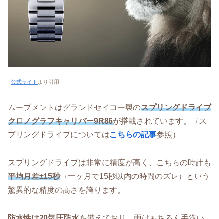
公式サイト
より引用
ムーブメントはグランドセイコー製の
スプリングドライブ
クロノグラフキャリバー9R86
が搭載されています。（ス
プリングドライブについては
こちらの記事
参照）
スプリングドライブは非常に精度が高く、こちらの時計も
平均月差±15秒
（一ヶ月で15秒以内の時間のズレ）という
驚異的な精度の高さを誇ります。
防水性は20気圧防水
を備えており、雨はもちろん手洗い