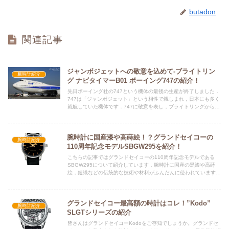
butadon
関連記事
ジャンボジェットへの敬意を込めて-ブライトリン
腕時計紹介
グ ナビタイマーB01 ボーイング747の紹介！
先日ボーイング社の747という機体の最後の生産が終了しました．
747は「ジャンボジェット」という相性で親しまれ，日本にも多く
就航していた機体です．747に敬意を表し，ブライトリングから
747へのリスペクトを込めた限定モデルが発売されました．この記
事では限定モデルであるナビタイマー紹介をしています．747ファ
ン必見のこのモデル，是非購入を検討してみてください．
腕時計に国産漆や高蒔絵！？グランドセイコーの
腕時計紹介
110周年記念モデルSBGW295を紹介！
こちらの記事ではグランドセイコーの110周年記念モデルである
SBGW295について紹介しています．腕時計に国産の黒漆や高蒔
絵，鎧織などの伝統的な技術や材料がふんだんに使われています．
また，SBGW295を買うことができない人向けにおすすめの別のモ
デルも紹介しています．
グランドセイコー最高額の時計はコレ！”Kodo”
腕時計紹介
SLGTシリーズの紹介
皆さんはグランドセイコーKodoをご存知でしょうか。グランドセ