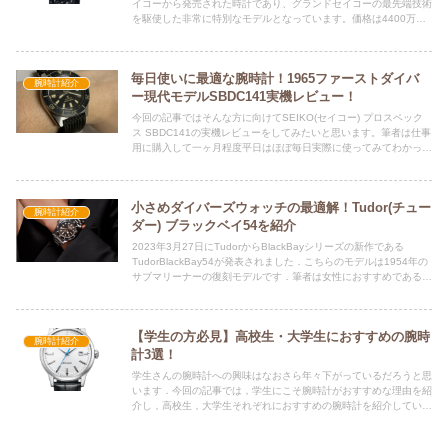
イコーから発売された時計であり、グランドセイコーの最先端技術
を駆使した非常に特別なモデルとなっています。価格は4400万円
以上と、日本国内では最高クラスとなっています。今回の記事では
SLGT003の紹介と、おすすめポイントの解説をしようと思いま
す。
毎日使いに最適な腕時計！1965ファーストダイバ
腕時計紹介
ー現代モデルSBDC141実機レビュー！
今回の記事ではそんな方に向けてSEIKO(セイコー) プロスペック
ス SBDC141の実機レビューをしてみたいと思います。筆者は仕事
用に購入して一ヶ月程度平日はほぼ毎日実際に使ってみてわかった
良い点や気になる点を紹介します。個人的にこの価格帯でこのクオ
リティが出せるのは流石のセイコーだと感じます。
小さめダイバーズウォッチの最適解！Tudor(チュー
腕時計紹介
ダー) ブラックベイ54を紹介
2023年3月27日にTudorからBlackBayシリーズの新作である
TudorBlackBay54が発表されました．こちらのモデルは1954年の
サブマリーナーの復刻モデルです．筆者は女性におすすめであると
考えており，記事内でおすすめの理由を紹介しています．是非時計
選びの参考にしてください．
【学生の方必見】高校生・大学生におすすめの腕時
腕時計紹介
計3選！
学生さんの腕時計への興味はなおさら年々下がっているだろうと思
います．今回の記事では，学生にこそ腕時計がおすすめな理由を紹
介し，高校生，大学生それぞれにおすすめの腕時計を紹介していま
す．学生ならではのシチュエーションで腕時計が活躍することが多
くあるため，是非腕時計に興味を持っていただけたら幸いです．