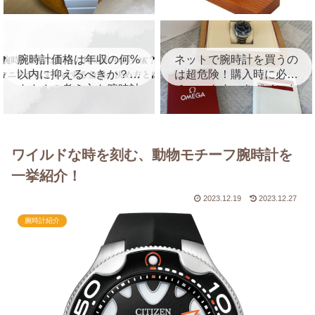
を徹底レビュー！
を紹介！
腕時計価格は年収の何%
ネットで腕時計を買うの
以内に抑えるべきか？お
は超危険！購入時に必ず
すすめの考え方を腕時計
チェックすべきポイント
マニアが徹底解説
を徹底解説
ワイルドな時を刻む、動物モチーフ腕時計を
一挙紹介！
2023.12.19
2023.12.27
腕時計紹介