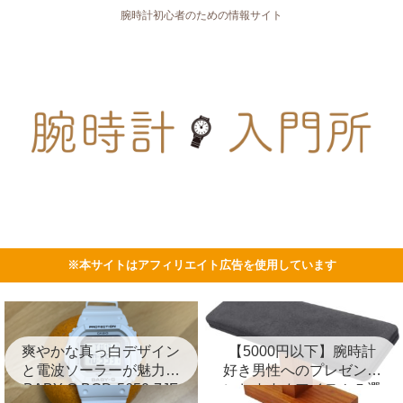
腕時計初心者のための情報サイト
※本サイトはアフィリエイト広告を使用しています
爽やかな真っ白デザイン
【5000円以下】腕時計
と電波ソーラーが魅力の
好き男性へのプレゼント
BABY-G BGD-5650-7JF
におすすめアイテム５選