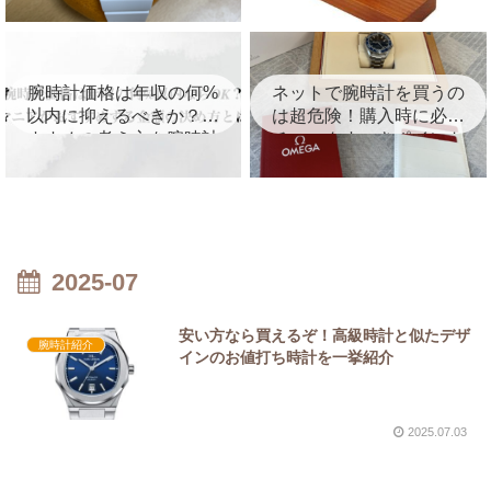
を徹底レビュー！
を紹介！
腕時計価格は年収の何%
ネットで腕時計を買うの
以内に抑えるべきか？お
は超危険！購入時に必ず
すすめの考え方を腕時計
チェックすべきポイント
マニアが徹底解説
を徹底解説
2025-07
安い方なら買えるぞ！高級時計と似たデザ
腕時計紹介
インのお値打ち時計を一挙紹介
2025.07.03