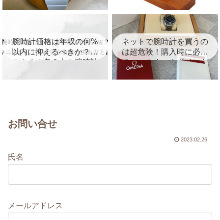
を徹底レビュー！
を紹介！
腕時計価格は年収の何%
ネットで腕時計を買うの
以内に抑えるべきか？お
は超危険！購入時に必ず
すすめの考え方を腕時計
チェックすべきポイント
マニアが徹底解説
を徹底解説
お問い合せ
2023.02.26
氏名
メールアドレス