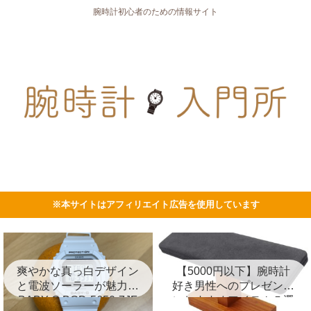
腕時計初心者のための情報サイト
※本サイトはアフィリエイト広告を使用しています
爽やかな真っ白デザイン
【5000円以下】腕時計
と電波ソーラーが魅力の
好き男性へのプレゼント
BABY-G BGD-5650-7JF
におすすめアイテム５選