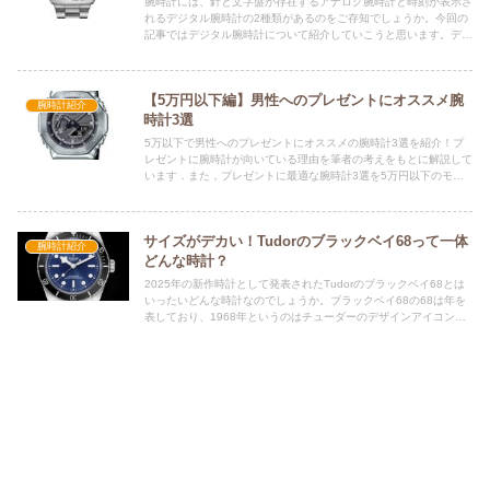
腕時計には、針と文字盤が存在するアナログ腕時計と時刻が表示さ
れるデジタル腕時計の2種類があるのをご存知でしょうか。今回の
記事ではデジタル腕時計について紹介していこうと思います。デジ
タル腕時計のメリットから、おすすめのデジタル腕時計についても
紹介していきます。ぜひ最後までご覧ください。
【5万円以下編】男性へのプレゼントにオススメ腕
腕時計紹介
時計3選
5万以下で男性へのプレゼントにオススメの腕時計3選を紹介！プ
レゼントに腕時計が向いている理由を筆者の考えをもとに解説して
います．また，プレゼントに最適な腕時計3選を5万円以下のモデ
ルから選んでいます！是非参考にしてみてください．
サイズがデカい！Tudorのブラックベイ68って一体
腕時計紹介
どんな時計？
2025年の新作時計として発表されたTudorのブラックベイ68とは
いったいどんな時計なのでしょうか。ブラックベイ68の68は年を
表しており、1968年というのはチューダーのデザインアイコンと
もいえる象徴的な「スノーフレーク」針が誕生した年です。どんな
時計がモチーフとなっているのか、この時計の詳細も含め紹介して
います。