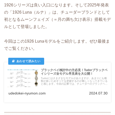
1926シリーズは良い入口になります。そして2025年発表
の「1926 Luna（ルナ）」は、チューダーブランドとして
初となるムーンフェイズ（＝月の満ち欠け表示）搭載モデ
ルとして登場しました。
今回はこの1926 Lunaモデルをご紹介します。ぜひ最後ま
でご覧ください。
ブラックベイ検討中の方必見！Tudorブラックベ
イシリーズ全モデル早見表を大公開！
Tudorにはさまざまなモデルがありますが、あまりにも種
類が多いためすべてを把握するのが難しくなってきている
と感じます。今回の記事では、チューダーのブラックベイ
シリーズの全てのモデルを早見表にしてご紹介します。購
入してしまった後で、こんないいモデルもあったん
だ、、、という後悔をする人が少しでもいなくなれば幸い
udedokei-nyumon.com
2024.07.30
です。