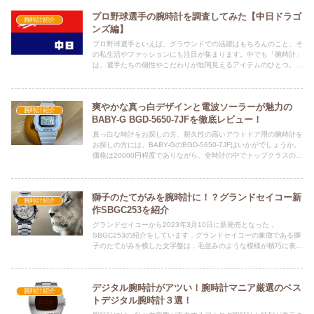
プロ野球選手の腕時計を調査してみた【中日ドラゴ
腕時計紹介
ンズ編】
プロ野球選手といえば、グラウンドでの活躍はもちろんのこと、そ
の私生活やファッションにも注目が集まります。中でも「腕時計」
は、選手たちの個性やこだわりが垣間見えるアイテムのひとつ。本
記事では、そんなドラゴンズの選手たちが愛用する腕時計を紹介し
てみようと思います。
爽やかな真っ白デザインと電波ソーラーが魅力の
腕時計紹介
BABY-G BGD-5650-7JFを徹底レビュー！
真っ白な時計をお探しの方、耐久性の高いアウトドア用の腕時計を
お探しの方には、BABY-GのBGD-5650-7JFはいかがでしょうか。
価格は20000円程度でありながら、全時計の中でトップクラスの耐
久性、防水性を備えています。今回の記事ではこちらの時計を詳し
く紹介するだけではなく、その他の真っ白デザイン時計の紹介や、
時計を購入した筆者が実際に使ってみてわかった良い点と悪い点も
獅子のたてがみを腕時計に！？グランドセイコー新
紹介します。
腕時計紹介
作SBGC253を紹介
グランドセイコーから2023年3月10日に新発売となった，
SBGC253の紹介をしています．グランドセイコーの象徴である獅
子のたてがみを模した文字盤は，毛並みのような模様が精巧に表現
されています．文字盤以外にもたくさんの特筆すべき機能が多くあ
り，この記事で全て紹介しています．是非ご覧ください．
デジタル腕時計がアツい！腕時計マニア厳選のベス
腕時計紹介
トデジタル腕時計３選！