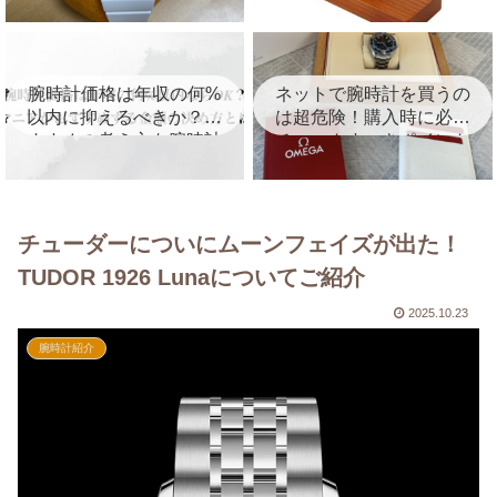
を徹底レビュー！
を紹介！
腕時計価格は年収の何%
ネットで腕時計を買うの
以内に抑えるべきか？お
は超危険！購入時に必ず
すすめの考え方を腕時計
チェックすべきポイント
マニアが徹底解説
を徹底解説
チューダーについにムーンフェイズが出た！
TUDOR 1926 Lunaについてご紹介
2025.10.23
腕時計紹介