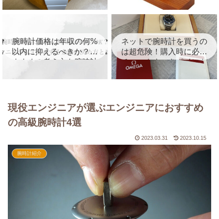
を徹底レビュー！
を紹介！
腕時計価格は年収の何%
ネットで腕時計を買うの
以内に抑えるべきか？お
は超危険！購入時に必ず
すすめの考え方を腕時計
チェックすべきポイント
マニアが徹底解説
を徹底解説
現役エンジニアが選ぶエンジニアにおすすめ
の高級腕時計4選
2023.03.31
2023.10.15
腕時計紹介