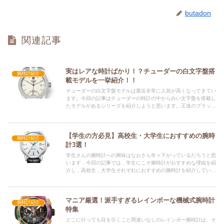
butadon
関連記事
実はレアな時計ばかり！？チューダーの白文字盤搭
腕時計紹介
載モデルを一挙紹介！！
チューダーの白文字盤モデルは最近非常に人気が高くなってきてい
ます。今回の記事はチューダーの時計の中から白い文字盤を搭載し
たモデルがあるシリーズを紹介しようと思います。王道のブラック
ベイシリーズからあまり有名ではないグラマーシリーズまで全ての
モデルを解説付きで一挙紹介します。
【学生の方必見】高校生・大学生におすすめの腕時
腕時計紹介
計3選！
学生さんの腕時計への興味はなおさら年々下がっているだろうと思
います．今回の記事では，学生にこそ腕時計がおすすめな理由を紹
介し，高校生，大学生それぞれにおすすめの腕時計を紹介していま
す．学生ならではのシチュエーションで腕時計が活躍することが多
くあるため，是非腕時計に興味を持っていただけたら幸いです．
マニア厳選！派手すぎるレインボーな機械式腕時計
腕時計紹介
特集
どこに行っても目を引くこと間違いなしのレインボー腕時計は、そ