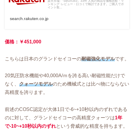
楽天市場-「SBGX343」33件 人気の商品を価格比較・ラ
ンキング･レビュー・口コミで検討できます。ご購入でポ
イント取...
search.rakuten.co.jp
価格：￥451,000
こちらは日本のグランドセイコーの
耐磁強化モデル
です。
20気圧防水機能や40,000A/ｍを誇る高い耐磁性能だけで
なく、
クォーツモデル
のため機械式とは比べ物にならない
高精度を誇ります。
前述のCOSC認定が大体1日で-6~+10秒以内のずれである
のに対して、グランドセイコーの高精度クォーツは
1年
で-10~+10秒以内のずれ
という脅威的な精度を持ちます。