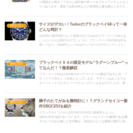
の高額さも相まってまさに成功者の持つべきマストアイテムとなり
つつあります。最近では防水性などの実用性も兼ね備えたモデルが
多く、人気も年々上がってきているのがレインボーの時計たちで
す。今回はそんな宝石が多くあしらわれた、レインボーの腕時計を
紹介しようと思います。ぜひ最後までご覧ください。
サイズがデカい！Tudorのブラックベイ68って一体
腕時計紹介
どんな時計？
2025年の新作時計として発表されたTudorのブラックベイ68とは
いったいどんな時計なのでしょうか。ブラックベイ68の68は年を
表しており、1968年というのはチューダーのデザインアイコンと
もいえる象徴的な「スノーフレーク」針が誕生した年です。どんな
時計がモチーフとなっているのか、この時計の詳細も含め紹介して
います。
ブラックベイ５４の限定モデル”ラグーンブルー”っ
腕時計紹介
てなんだ！？徹底解説
ブラックベイ54は1954年のサブマリーナーの復刻であるため、ブ
ラックベイ54という名前となっています。デザインはあくまでも
オーソドックスなダイバーズウォッチといえるものでしたが、新モ
デルは全く今までの54とは別物の現代的でカラフルなモデルに変
貌を遂げました。今回は新しい領域に踏み込んだブラックベイ54
ラグーンブルーをご紹介します。ぜひ最後までご覧ください。
獅子のたてがみを腕時計に！？グランドセイコー新
腕時計紹介
作SBGC253を紹介
グランドセイコーから2023年3月10日に新発売となった，
SBGC253の紹介をしています．グランドセイコーの象徴である獅
子のたてがみを模した文字盤は，毛並みのような模様が精巧に表現
されています．文字盤以外にもたくさんの特筆すべき機能が多くあ
り，この記事で全て紹介しています．是非ご覧ください．