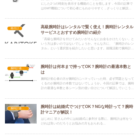
にした2つの時刻を表示する機能のことを指します．今回の記事で
はGMT機能について初心者にもわかりやすく，ざっくりと解説を
します．また，GMT機能を搭載したおすすめモデルも紹介します
ので，是非最後までご覧ください！
高級腕時計はレンタルで賢く使え！腕時計レンタル
格付け
サービスとおすすめ腕時計の紹介
「高級な腕時計を付けてみたいがそんなにお金をかけたくない」と
いう方は多いのではないでしょうか。そんな方に、「腕時計のレン
タル」という選択肢を紹介したいと思います。就職活動で腕時計が
必要になったときなど、あまりお金がない学生さんでも高級腕時計
を手に入れることができる素晴らしいサービスです。
腕時計は何本まで持ってOK？腕時計の最適本数と
腕時計基礎知識
は
腕時計初心者の方が腕時計にハマっていった時、必ず問題となって
くるのが腕時計の本数ではないでしょうか。今回の記事では、腕時
計の最適な本数と各シーン別の使い分けについて解説していこうと
思います。１本や２本だけ腕時計を購入したいという方にも参考に
なるのではないでしょうか。ぜひ最後までご覧ください。
腕時計は結婚式でつけてOK？NGな時計って？腕時
腕時計基礎知識
計マニアが解説！
はじめに 皆さんの中には結婚式に参列する際に、腕時計は何をつ
ければ良いのだろうとお悩みの方もおられる...