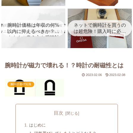
を徹底レビュー！
を紹介！
腕時計価格は年収の何%
ネットで腕時計を買うの
以内に抑えるべきか？お
は超危険！購入時に必ず
すすめの考え方を腕時計
チェックすべきポイント
マニアが徹底解説
を徹底解説
腕時計が磁力で壊れる！？時計の耐磁性とは
2023.02.06
2023.02.08
腕時計基礎知識
目次
はじめに