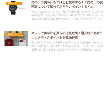
雨の日に腕時計をつけると故障する！？雨の日の腕
腕時計基礎知識
時計について知っておきたいポイントまとめ
どんなに気をつけていても、雨の日は腕時計に水がついてしまうた
め着用することを躊躇っている方は多いのではないでしょうか。今
回の記事では雨の日に腕時計はつけても大丈夫かというテーマで、
今お持ちの時計にどれくらいの防水性能があるのか、どれくらいの
性能があれば良いのかを解説していきます。
ネットで腕時計を買うのは超危険！購入時に必ずチ
腕時計基礎知識
ェックすべきポイントを徹底解説
素人がインターネットで腕時計を買うのはとても危険かつもったい
ない行為であると言えます。今回の記事では、インターネットで高
級腕時計を購入する際に注意すべきポイントを徹底解説いたしま
す。腕時計購入時に失敗しないために、必ず確認すべきチェック項
目を説明しています。