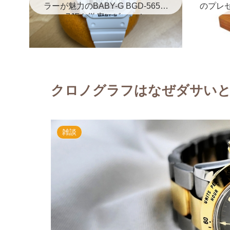
ラーが魅力のBABY-G BGD-5650-
のプレ
7JFを徹底レビュー！
クロノグラフはなぜダサい
雑談